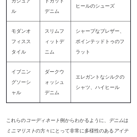
カジュア
トカット
ヒールのシューズ
ル
デニム
モダンオ
スリムフ
シャープなブレザー、
フィスス
ィットデ
ポインテッドトゥのフ
タイル
ニム
ラット
イブニン
ダークウ
エレガントなシルクの
グソーシ
ォッシュ
シャツ、ハイヒール
ャル
デニム
これらの
コーディネート
例からわかるように、
デニム
は
ミニマリスト
の方々にとって非常に多様性のある
アイテ