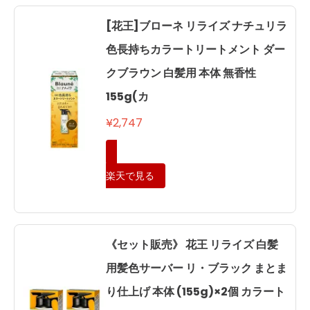
[花王]ブローネ リライズ ナチュリラ
色長持ちカラートリートメント ダー
クブラウン 白髪用 本体 無香性
155g(カ
¥2,747
楽天で見る
《セット販売》 花王 リライズ 白髪
用髪色サーバー リ・ブラック まとま
り仕上げ 本体 (155g)×2個 カラート