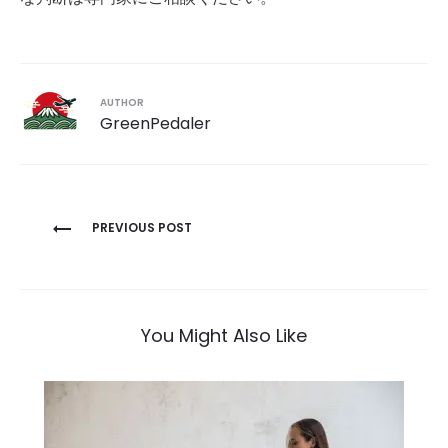
AUTHOR
GreenPedaler
投
PREVIOUS POST
稿
ナ
ビ
ゲ
You Might Also Like
ー
シ
ョ