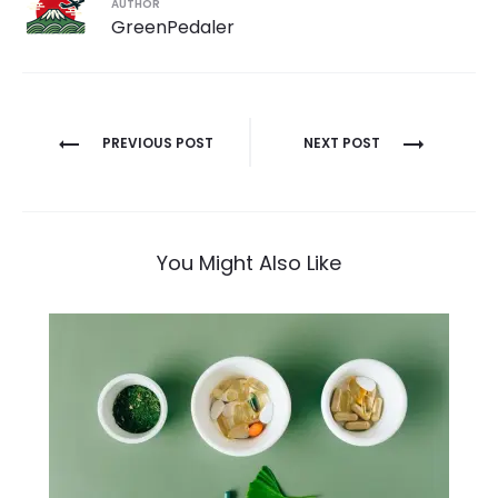
AUTHOR
GreenPedaler
投
PREVIOUS POST
NEXT POST
稿
ナ
ビ
ゲ
You Might Also Like
ー
シ
ョ
ン