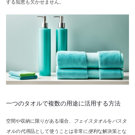
する知恵も欠かせません。
一つのタオルで複数の用途に活用する方法
空間や収納に限りがある場合、
フェイスタオル
を
バスタ
オル
の
代用
品として使うことは非常に
便利
な解決策とな