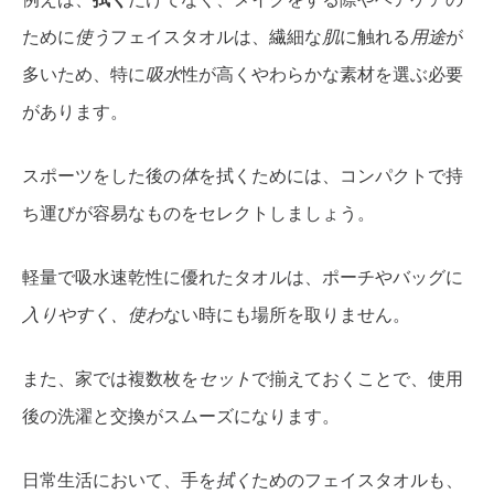
ために
使う
フェイスタオルは、繊細な
肌
に触れる
用途
が
多いため、特に
吸水
性が高くやわらかな素材を選ぶ必要
があります。
スポーツをした後の
体
を拭くためには、コンパクトで持
ち運びが容易なものをセレクトしましょう。
軽量で吸水速乾性に優れたタオルは、ポーチやバッグに
入りやすく、使わ
ない時にも場所を取りません。
また、家では複数枚を
セット
で揃えておくことで、使用
後の洗濯と交換がスムーズになります。
日常生活において、手を
拭く
ためのフェイスタオルも、