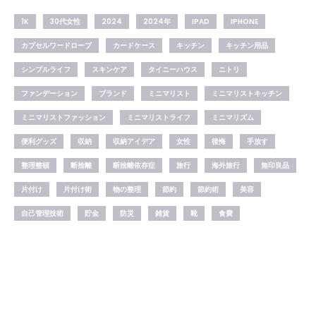
1K
30代女性
2024
2024年
IPAD
IPHONE
カプセルワードローブ
カードケース
キッチン
キッチン用品
シンプルライフ
スキンケア
タイニーハウス
ニトリ
ファンデーション
ブランド
ミニマリスト
ミニマリストキッチン
ミニマリストファッション
ミニマリストライフ
ミニマリズム
便利グッズ
収納
収納アイデア
女性
後悔
手放す
整理整頓
断捨離
断捨離依存症
旅行
海外旅行
無印良品
片付け
片付け術
物の整理
節約
節約術
美容
自己管理技術
貯金
防災
雑貨
靴
食費