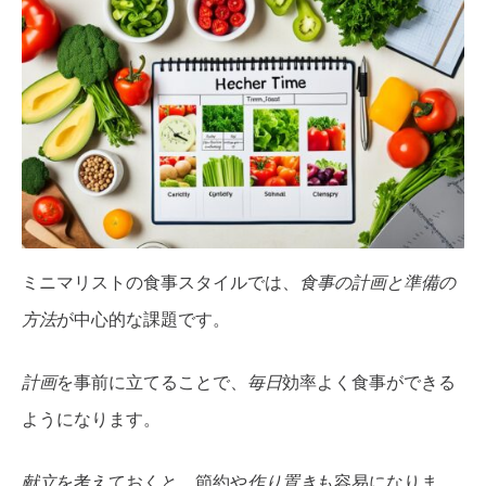
ミニマリストの食事スタイルでは、
食事の計画と準備の
方法
が中心的な課題です。
計画
を事前に立てることで、
毎日
効率よく食事ができる
ようになります。
献立
を考えておくと、節約や
作り置き
も容易になりま