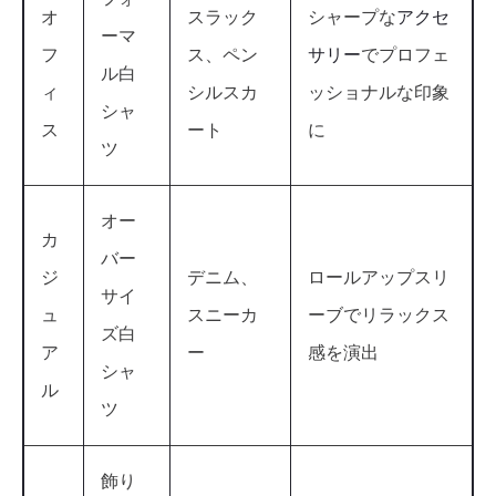
オ
スラック
シャープな
アクセ
ーマ
フ
ス、ペン
サリー
でプロフェ
ル白
ィ
シルスカ
ッショナルな印象
シャ
ス
ート
に
ツ
オー
カ
バー
ジ
デニム、
ロールアップスリ
サイ
ュ
スニーカ
ーブでリラックス
ズ白
ア
ー
感を演出
シャ
ル
ツ
飾り