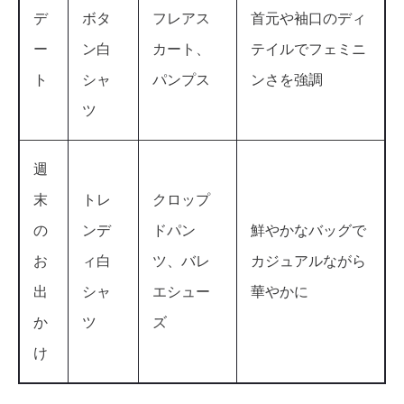
デ
ボタ
フレアス
首元や袖口のディ
ー
ン白
カート、
テイルでフェミニ
ト
シャ
パンプス
ンさを強調
ツ
週
末
トレ
クロップ
の
ンデ
ドパン
鮮やかなバッグで
お
ィ白
ツ、バレ
カジュアルながら
出
シャ
エシュー
華やかに
か
ツ
ズ
け