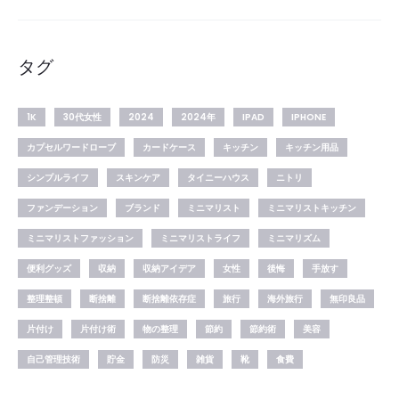
タグ
1K
30代女性
2024
2024年
IPAD
IPHONE
カプセルワードローブ
カードケース
キッチン
キッチン用品
シンプルライフ
スキンケア
タイニーハウス
ニトリ
ファンデーション
ブランド
ミニマリスト
ミニマリストキッチン
ミニマリストファッション
ミニマリストライフ
ミニマリズム
便利グッズ
収納
収納アイデア
女性
後悔
手放す
整理整頓
断捨離
断捨離依存症
旅行
海外旅行
無印良品
片付け
片付け術
物の整理
節約
節約術
美容
自己管理技術
貯金
防災
雑貨
靴
食費