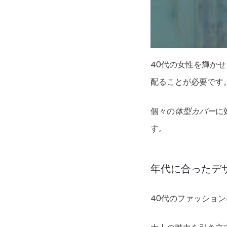
40代の女性を輝か
配ることが必要です
個々の
体型カバー
に
す。
年代に合ったデ
40代のファッショ