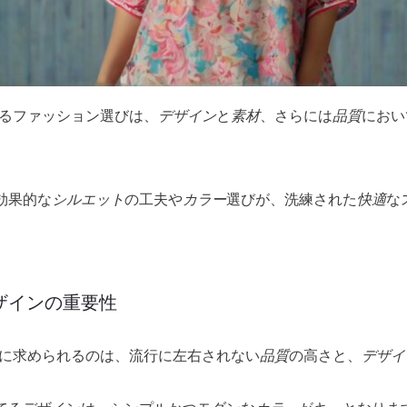
せるファッション選びは、
デザイン
と
素材
、さらには
品質
におい
。
効果的な
シルエット
の工夫や
カラー
選びが、洗練された
快適
な
ザインの重要性
ンに求められるのは、流行に左右されない
品質
の高さと、
デザイ