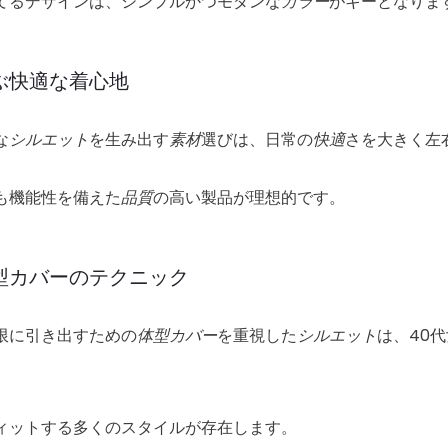
てるデザインは、シンプルかつモダンな
カラー
がキーとなりま
ぶ快適な着心地
な
シルエット
を生み出す
素材
選びは、日常の
快適
さを大きく左
も機能性を備えた
品質
の高い製品が理想的です。
型カバーのテクニック
限に引き出すための
体型カバー
を重視した
シルエット
は、40
。
ィットする多くのスタイルが存在します。